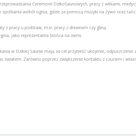
 przeprowadzania Ceremonii DzikoSaunowych, pracy z witkami, medycy
ne spotkania wokół ognia, gdzie za pomocą muzyki na żywo oraz tańc
ty z pracy u podstaw, m.in. pracy z drewnem czy gliną.
gnia, jako reprezentanta Słońca na ziemi.
ia w Dzikiej Saunie mają za cel przynieść ukojenie, odpuszczenie a
s światem. Zarówno poprzez zwiększenie kontaktu z czuciem i własn