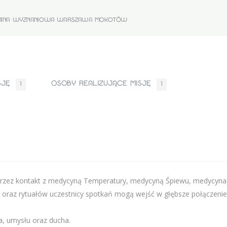
MINA WYZNANIOWA WARSZAWA MOKOTÓW
ISJĘ
OSOBY REALIZUJĄCE MISJĘ
1
1
oprzez kontakt z medycyną Temperatury, medycyną Śpiewu, medycyna
raz rytuałów uczestnicy spotkań mogą wejść w głębsze połączenie 
a, umysłu oraz ducha.