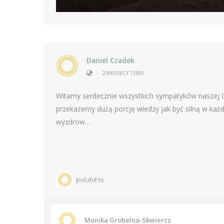
Daniel Czadek
•
2 MIESIĘCY TEMU
Witamy serdecznie wszystkich sympatyków naszej Gm
przekażemy dużą porcję wiedzy jak być silną w każd
wyzdrow…
polubił to
Monika Grobelna-Skwiercz