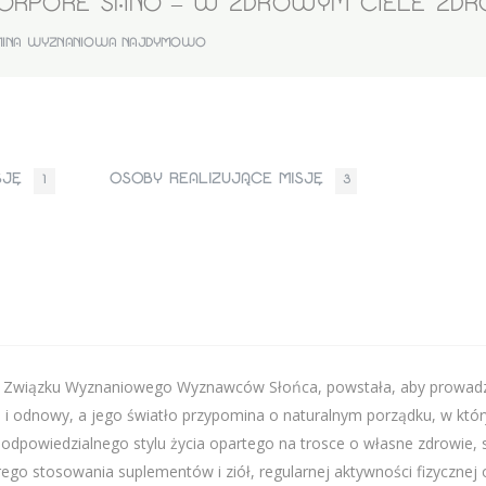
CORPORE SANO – W ZDROWYM CIELE ZDR
MINA WYZNANIOWA NAJDYMOWO
ISJĘ
OSOBY REALIZUJĄCE MISJĘ
1
3
iązku Wyznaniowego Wyznawców Słońca, powstała, aby prowadzić lu
ii i odnowy, a jego światło przypomina o naturalnym porządku, w k
odpowiedzialnego stylu życia opartego na trosce o własne zdrowie, s
 stosowania suplementów i ziół, regularnej aktywności fizycznej o