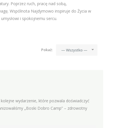
atury. Poprzez ruch, pracę nad sobą,
agę. Wspólnota Najdymowo inspiruje do Życia w
mu umysłowi i spokojnemu sercu.
Pokaż:
— Wszystko —
o kolejne wydarzenie, które pozwala doświadczyć
rganizowaliśmy „Boski Dobro Camp” – zdrowotny