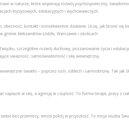
notowe w naturze, które wspierają rozwój psychospołeczny, świadomoś
tuacjach kryzysowych, edukacyjnych i wychowawczych.
h, obecność, kontakt i konsekwentne działanie. Uczę, jak bronić się
 gminie Aleksandrów Łódzki, Warszawie i okolicach.
 Związku, szczególnie rozwój duchowy, poszanowanie życia i edukację
rające uważność, samoświadomość i siłę wewnętrzną.
 wewnętrzne światło – poprzez ruch, oddech i samoobronę. Tak jak S
napięcie w siłę, a agresję w czujność. To forma terapii, pracy z cia
 siebie bez przemocy, wnosi pokój w przyszłość. To moja służba Świat