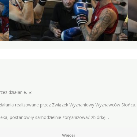
rzez działanie. ☀️
działania realizowane przez Związek Wyznaniowy Wyznawców Słońca. J
wieka, postanowiły samodzielnie zorganizować zbiórkę…
Więcej