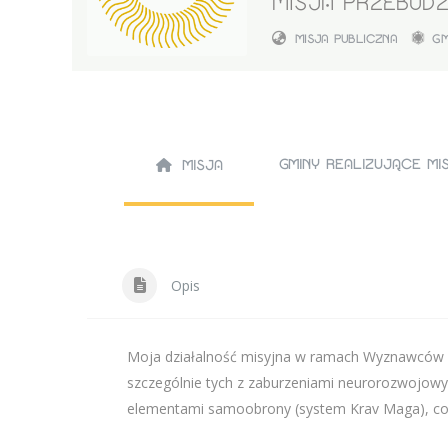
MISJA PRZEBUDZ
MISJA PUBLICZNA
GM
GMINY REALIZUJĄCE M
MISJA
Opis
Moja działalność misyjna w ramach Wyznawców Sło
szczególnie tych z zaburzeniami neurorozwojowy
elementami samoobrony (system Krav Maga), co sł