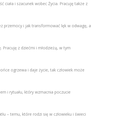
ć ciała i szacunek wobec Życia. Pracuję także z
 bez przemocy i jak transformować lęk w odwagę, a
. Pracuję z dziećmi i młodzieżą, w tym
łońce ogrzewa i daje życie, tak człowiek może
łem i rytuału, który wzmacnia poczucie
łu – temu, które rodzi się w człowieku i świeci