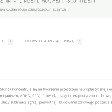
ENIA – CIAŁEM, RUCHEM, ŚWIATŁEM
INA WYZNANIOWA CZĘSTOCHOWA ELSATORI
ISJĘ
OSOBY REALIZUJĄCE MISJĘ
1
1
ńca koncentruje się na tworzeniu przestrzeni neuroplastycznej i emo
mi (autyzm, ADHD, SPD). Prowadzę zajęcia terapeutyczno-ruchowe, 
uży sublimacji agresji pierwotnej i budowaniu zdrowego poczucia si