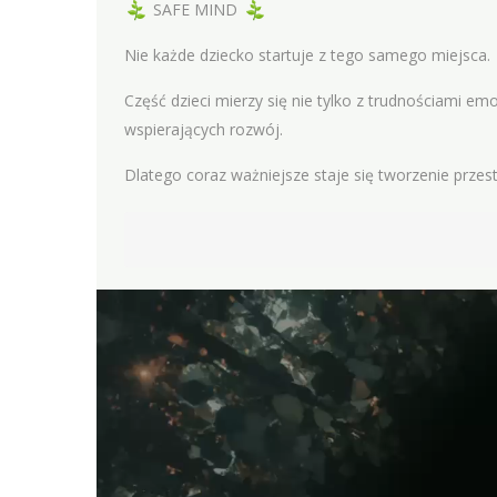
SAFE MIND
Nie każde dziecko startuje z tego samego miejsca.
Część dzieci mierzy się nie tylko z trudnościami e
wspierających rozwój.
Dlatego coraz ważniejsze staje się tworzenie przest