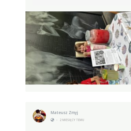
Mateusz Zmyj
•
2 MIESIĘCY TEMU