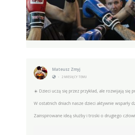
Mateusz Zmyj
•
2 MIESIĘCY TEMU
☀️ Dzieci uczą się przez przykład, ale rozwijają się p
W ostatnich dniach nasze dzieci aktywnie wsparły 
Zainspirowane ideą służby i troski o drugiego czło