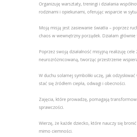
Organizuję warsztaty, treningi i działania wspól
rodzinami i opiekunami, oferując wsparcie w sy
Moją misją jest zasiewanie światła – poprzez ruc
chaos w wewnętrzny porządek. Działam głównie w
Poprzez swoją działalność misyjną realizuję cele
neurozróżnicowaną, tworząc przestrzenie wspie
W duchu solarnej symboliki uczę, jak odzyskiwać
stać się źródłem ciepła, odwagi i obecności.
Zajęcia, które prowadzę, pomagają transformować 
sprawczości.
Wierzę, że każde dziecko, które nauczy się bronić
mimo ciemności.