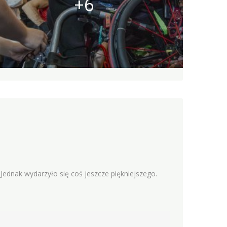
+6
ednak wydarzyło się coś jeszcze piękniejszego.