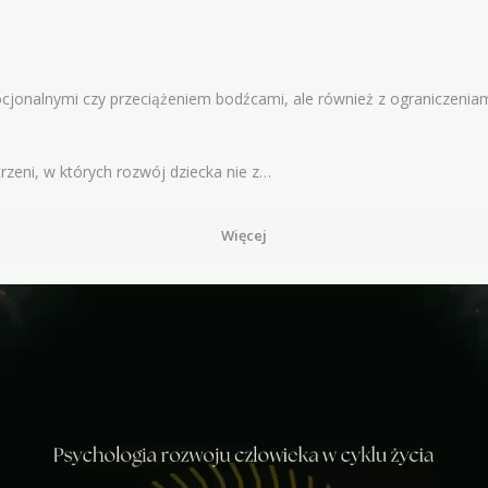
mocjonalnymi czy przeciążeniem bodźcami, ale również z ograniczenia
rzeni, w których rozwój dziecka nie z…
Więcej